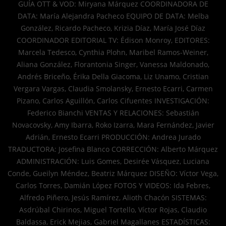
GUÍA OTT & VOD: Miryana Márquez COORDINADORA DE
DATA: María Alejandra Pacheco EQUIPO DE DATA: Melba
González, Ricardo Pacheco, Krizia Díaz, María José Díaz
COORDINADOR EDITORIAL TV: Édison Monroy, EDITORES:
Marcela Tedesco, Cynthia Plohn, Maribel Ramos-Weiner,
Aliana González, Florantonia Singer, Vanessa Maldonado,
Andrés Briceño, Érika Della Giacoma, Liz Unamo, Cristian
Vergara Vargas, Claudia Smolansky, Ernesto Ecarri, Carmen
Pizano, Carlos Aguillón, Carlos Cifuentes INVESTIGACIÓN:
Federico Bianchi VENTAS Y RELACIONES: Sebastián
Novacovsky, Amy Ibarra, Roko Izarra, Mara Fernández, Javier
Adrián, Ernesto Ecarri PRODUCCIÓN: Andrea Jurado
TRADUCTORA: Josefina Blanco CORRECCIÓN: Alberto Márquez
ADMINISTRACIÓN: Luis Gomes, Desirée Vásquez, Luciana
Conde, Gueilyn Méndez, Beatriz Márquez DISEÑO: Víctor Vega,
Carlos Torres, Damián López FOTOS Y VIDEOS: Ida Febres,
Alfredo Piñero, Jesús Ramírez, Alioth Chacón SISTEMAS:
Asdrúbal Chirinos, Miguel Tortello, Víctor Rojas, Claudio
Baldassa, Erick Mejias, Gabriel Magallanes ESTADÍSTICAS: