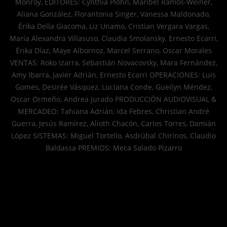
Monroy, EDITORES: Cynthia Plohn, Maribel Ramos-Weiner,
Aliana González, Florantonia Singer, Vanessa Maldonado,
Érika Della Giacoma, Liz Unamo, Cristian Vergara Vargas,
María Alexandra Villasuso, Claudia Smolansky, Ernesto Ecarri,
Érika Díaz, Maye Albornoz, Marcel Serrano, Oscar Morales
VENTAS: Roko Izarra, Sebastián Novacovsky, Mara Fernández,
Amy Ibarra, Javier Adrián, Ernesto Ecarri OPERACIONES: Luis
Gomes, Desirée Vásquez, Luciana Conde, Gueilyn Méndez,
Oscar Ormeño, Andrea Jurado PRODUCCIÓN AUDIOVISUAL &
MERCADEO: Tahiana Adrián, Ida Febres, Christian André
Guerra, Jesús Ramírez, Alioth Chacón, Carlos Torres, Damián
López SISTEMAS: Miguel Tortello, Asdrúbal Chirinos, Claudio
Baldassa PREMIOS: Meca Salado Pizarro