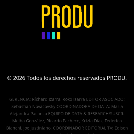
© 2026 Todos los derechos reservados PRODU.
GERENCIA: Ríchard Izarra, Roko Izarra EDITOR ASOCIADO:
Sebastián Novacovsky COORDINADORA DE DATA: María
Alejandra Pacheco EQUIPO DE DATA & RESEARCH/SUSCR:
Melba González, Ricardo Pacheco, Krizia Díaz, Federico
Bianchi, Joe Justiniano. COORDINADOR EDITORIAL TV: Édison