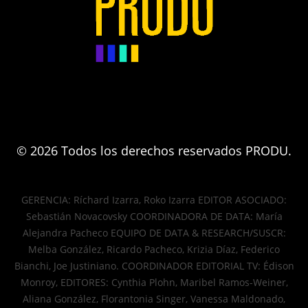
© 2026 Todos los derechos reservados PRODU.
GERENCIA: Ríchard Izarra, Roko Izarra EDITOR ASOCIADO:
Sebastián Novacovsky COORDINADORA DE DATA: María
Alejandra Pacheco EQUIPO DE DATA & RESEARCH/SUSCR:
Melba González, Ricardo Pacheco, Krizia Díaz, Federico
Bianchi, Joe Justiniano. COORDINADOR EDITORIAL TV: Édison
Monroy, EDITORES: Cynthia Plohn, Maribel Ramos-Weiner,
Aliana González, Florantonia Singer, Vanessa Maldonado,