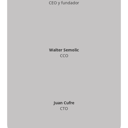
CEO y fundador
Walter Semolic
CCO
Juan Cufre
CTO