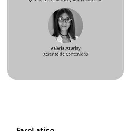
Valeria Azurlay
gerente de Contenidos
FaroLatino