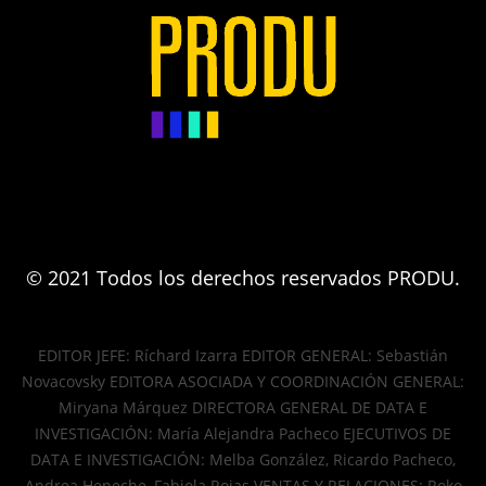
© 2021 Todos los derechos reservados PRODU.
EDITOR JEFE: Ríchard Izarra EDITOR GENERAL: Sebastián
Novacovsky EDITORA ASOCIADA Y COORDINACIÓN GENERAL:
Miryana Márquez DIRECTORA GENERAL DE DATA E
INVESTIGACIÓN: María Alejandra Pacheco EJECUTIVOS DE
DATA E INVESTIGACIÓN: Melba González, Ricardo Pacheco,
Andrea Heneche, Fabiola Rojas VENTAS Y RELACIONES: Roko