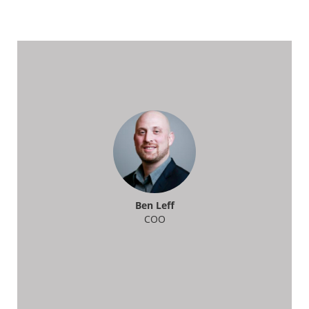
Ben Leff
COO